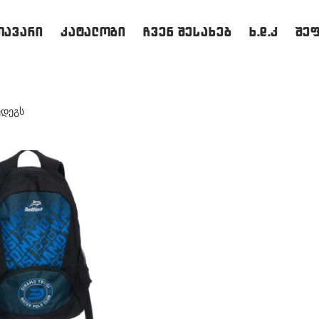
თავარი
კატალოგი
ჩვენ შესახებ
ხ.დ.კ
შე
ედეგს